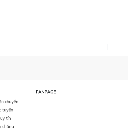
FANPAGE
ận chuyển
c tuyến
uy tín
i chăng