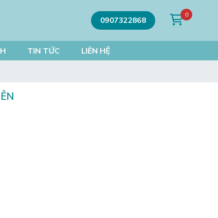
0
0907322868
CH
TIN TỨC
LIÊN HỆ
IÊN