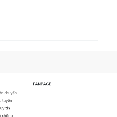
FANPAGE
ận chuyển
c tuyến
uy tín
i chăng