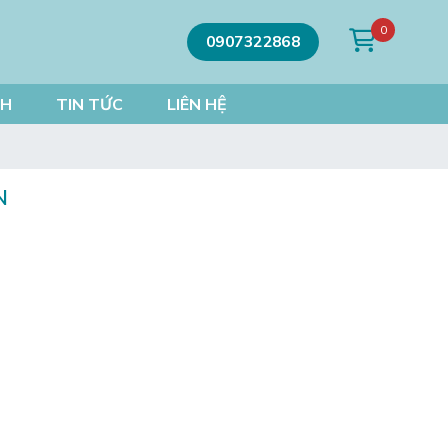
0
0907322868
CH
TIN TỨC
LIÊN HỆ
N